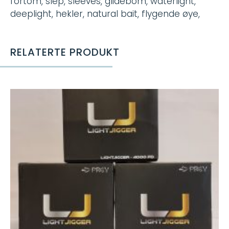
fortom, slep, sleeves, glidebom, waterlight,
deeplight, hekler, natural bait, flygende øye,
RELATERTE PRODUKT